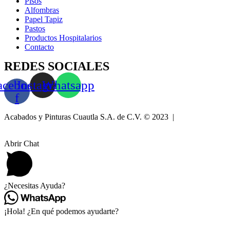
Pisos
Alfombras
Papel Tapiz
Pastos
Productos Hospitalarios
Contacto
REDES SOCIALES
acebook-
Instagram
Whatsapp
f
Acabados y Pinturas Cuautla S.A. de C.V. © 2023 |
Aviso de
Privacidad
Abrir Chat
¿Necesitas Ayuda?
¡Hola! ¿En qué podemos ayudarte?